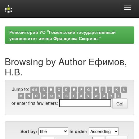
Skip
navigation
Репозиторий УО "Гомельский государственный
университет имени Франциска Скорины"
Browsing by Author Ефимов,
Н.В.
Jump to:
0-9
A
B
C
D
E
F
G
H
I
J
K
L
M
N
O
P
Q
R
S
T
U
V
W
X
Y
Z
or enter first few letters:
Sort by:
In order: