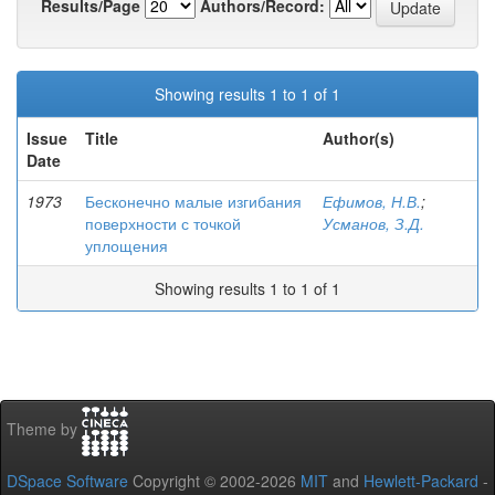
Results/Page
Authors/Record:
Showing results 1 to 1 of 1
Issue
Title
Author(s)
Date
1973
Бесконечно малые изгибания
Ефимов, Н.В.
;
поверхности с точкой
Усманов, З.Д.
уплощения
Showing results 1 to 1 of 1
Theme by
DSpace Software
Copyright © 2002-2026
MIT
and
Hewlett-Packard
-