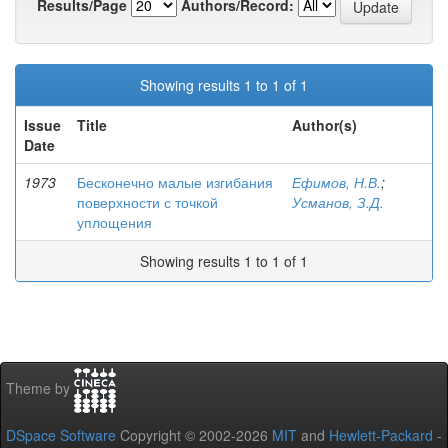
Results/Page
Authors/Record:
Showing results 1 to 1 of 1
Issue
Title
Author(s)
Date
1973
Бесконечно малые изгибания
Ефимов, Н.В.
;
поверхности с точкой
Усманов, З.Д.
уплощения
Showing results 1 to 1 of 1
Theme by
DSpace Software
Copyright © 2002-2026
MIT
and
Hewlett-Packard
-