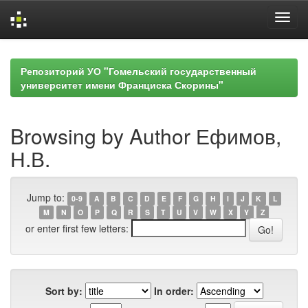
Skip
navigation
Репозиторий УО "Гомельский государственный
университет имени Франциска Скорины"
Browsing by Author Ефимов,
Н.В.
Jump to:
0-9
A
B
C
D
E
F
G
H
I
J
K
L
M
N
O
P
Q
R
S
T
U
V
W
X
Y
Z
or enter first few letters:
Sort by:
In order: