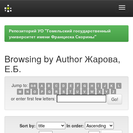
Skip
navigation
Репозиторий УО "Гомельский государственный
университет имени Франциска Скорины"
Browsing by Author Жарова,
Е.Б.
Jump to:
0-9
A
B
C
D
E
F
G
H
I
J
K
L
M
N
O
P
Q
R
S
T
U
V
W
X
Y
Z
or enter first few letters:
Sort by:
In order: