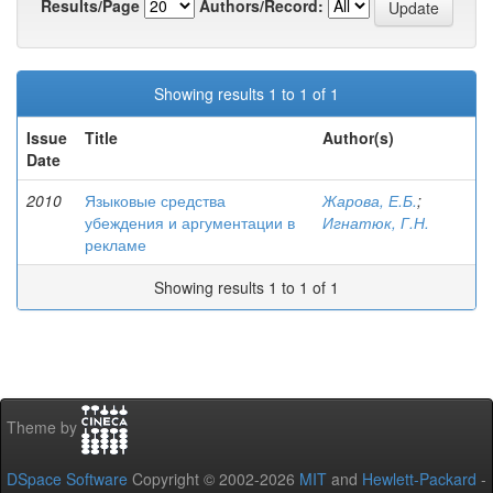
Results/Page
Authors/Record:
Showing results 1 to 1 of 1
Issue
Title
Author(s)
Date
2010
Языковые средства
Жарова, Е.Б.
;
убеждения и аргументации в
Игнатюк, Г.Н.
рекламе
Showing results 1 to 1 of 1
Theme by
DSpace Software
Copyright © 2002-2026
MIT
and
Hewlett-Packard
-