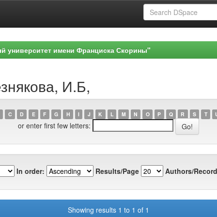
ый университет имени Франциска Скорины"
знякова, И.Б,
C
D
E
F
G
H
I
J
K
L
M
N
O
P
Q
R
S
T
or enter first few letters:
In order:
Results/Page
Authors/Record
Showing results 1 to 1 of 1