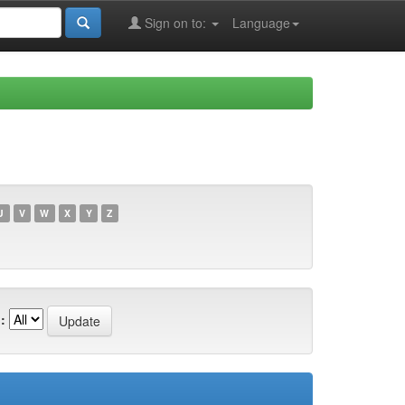
Sign on to:
Language
U
V
W
X
Y
Z
: