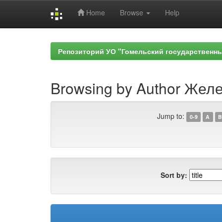
Home
Browse
Help
Skip
navigation
Репозиторий УО "Гомельский государственн
Browsing by Author Желе
Jump to:
0-9
A
B
Sort by: