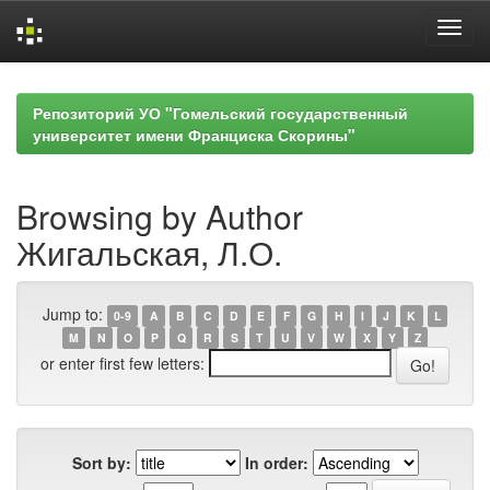
Skip
navigation
Репозиторий УО "Гомельский государственный
университет имени Франциска Скорины"
Browsing by Author
Жигальская, Л.О.
Jump to:
0-9
A
B
C
D
E
F
G
H
I
J
K
L
M
N
O
P
Q
R
S
T
U
V
W
X
Y
Z
or enter first few letters:
Sort by:
In order: