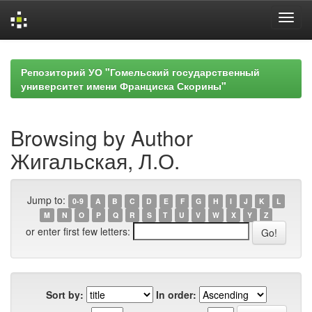
Skip
navigation
Репозиторий УО "Гомельский государственный
университет имени Франциска Скорины"
Browsing by Author
Жигальская, Л.О.
Jump to:
0-9
A
B
C
D
E
F
G
H
I
J
K
L
M
N
O
P
Q
R
S
T
U
V
W
X
Y
Z
or enter first few letters:
Sort by:
In order: