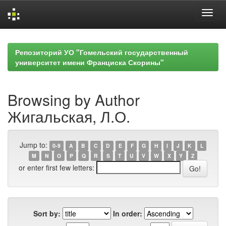
Skip
navigation
Репозиторий УО "Гомельский государственный
университет имени Франциска Скорины"
Browsing by Author
Жигальская, Л.О.
Jump to:
0-9
A
B
C
D
E
F
G
H
I
J
K
L
M
N
O
P
Q
R
S
T
U
V
W
X
Y
Z
or enter first few letters:
Sort by:
In order: