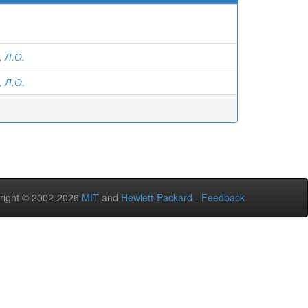
 Л.О.
 Л.О.
right © 2002-2026
MIT
and
Hewlett-Packard
-
Feedback