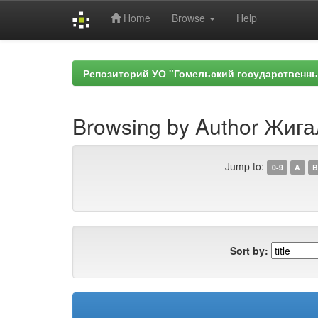
Home
Browse
Help
Skip
navigation
Репозиторий УО "Гомельский государственн
Browsing by Author Жига
Jump to:
0-9
A
B
Sort by: