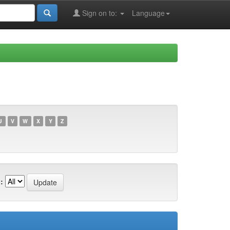
Sign on to:
Language
U
V
W
X
Y
Z
: