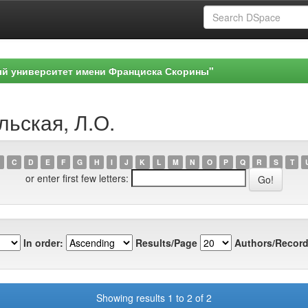
ый университет имени Франциска Скорины"
льская, Л.О.
C
D
E
F
G
H
I
J
K
L
M
N
O
P
Q
R
S
T
or enter first few letters:
In order:
Results/Page
Authors/Record
Showing results 1 to 2 of 2