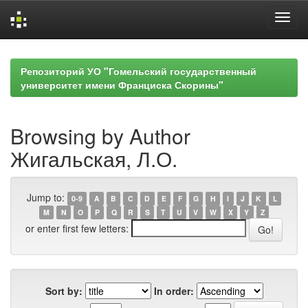
Skip
navigation
Репозиторий УО "Гомельский государственный
университет имени Франциска Скорины"
Browsing by Author
Жигальская, Л.О.
Jump to:
0-9
A
B
C
D
E
F
G
H
I
J
K
L
M
N
O
P
Q
R
S
T
U
V
W
X
Y
Z
or enter first few letters:
Sort by:
In order: