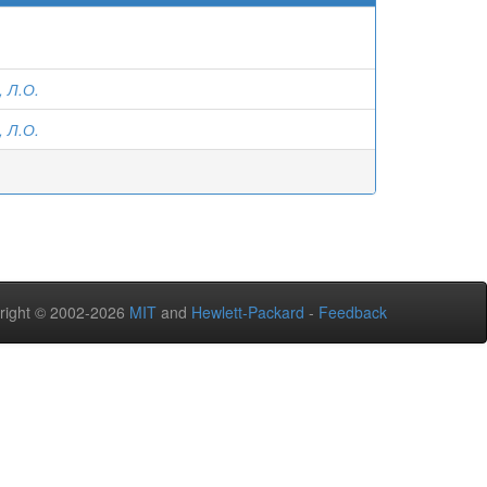
 Л.О.
 Л.О.
right © 2002-2026
MIT
and
Hewlett-Packard
-
Feedback