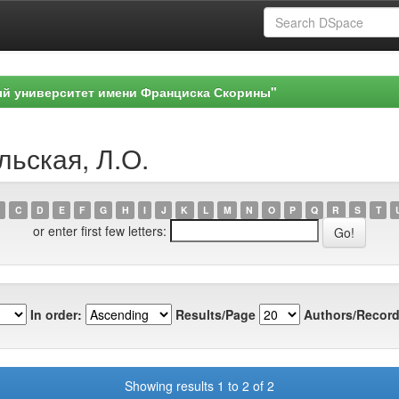
ый университет имени Франциска Скорины"
льская, Л.О.
C
D
E
F
G
H
I
J
K
L
M
N
O
P
Q
R
S
T
or enter first few letters:
In order:
Results/Page
Authors/Record
Showing results 1 to 2 of 2