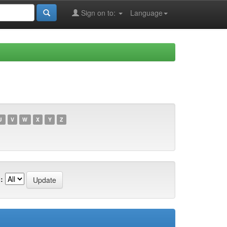
Sign on to:
Language
U
V
W
X
Y
Z
: