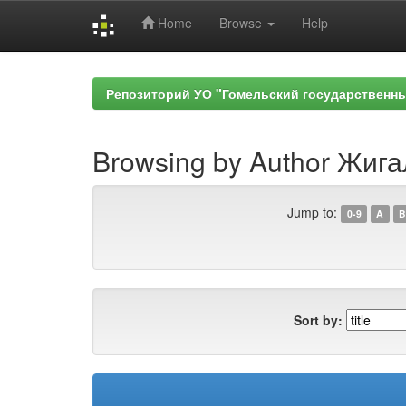
Home
Browse
Help
Skip
navigation
Репозиторий УО "Гомельский государственн
Browsing by Author Жига
Jump to:
0-9
A
B
Sort by: