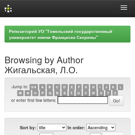
Skip
navigation
Репозиторий УО "Гомельский государственный
университет имени Франциска Скорины"
Browsing by Author
Жигальская, Л.О.
Jump to:
0-9
A
B
C
D
E
F
G
H
I
J
K
L
M
N
O
P
Q
R
S
T
U
V
W
X
Y
Z
or enter first few letters:
Sort by:
In order: