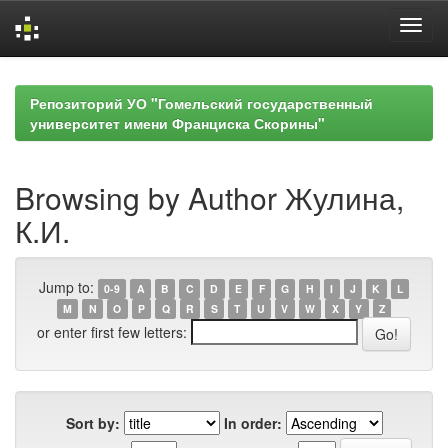
Skip
navigation
Репозиторий УО "Гомельский государственный
университет имени Франциска Скорины"
Browsing by Author Жулина,
К.И.
Jump to:
0-9
A
B
C
D
E
F
G
H
I
J
K
L
M
N
O
P
Q
R
S
T
U
V
W
X
Y
Z
or enter first few letters:
Sort by:
In order: