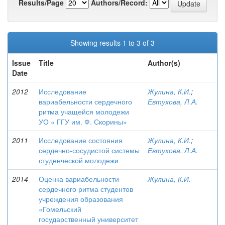
Results/Page
Authors/Record:
Showing results 1 to 3 of 3
Issue
Title
Author(s)
Date
2012
Исследование
Жулина, К.И.
;
вариабельности сердечного
Евтухова, Л.А.
ритма учащейся молодежи
УО « ГГУ им. Ф. Скорины»
2011
Исследование состояния
Жулина, К.И.
;
сердечно-сосудистой системы
Евтухова, Л.А.
студенческой молодежи
2014
Оценка вариабельности
Жулина, К.И.
сердечного ритма студентов
учреждения образования
«Гомельский
государственный университет