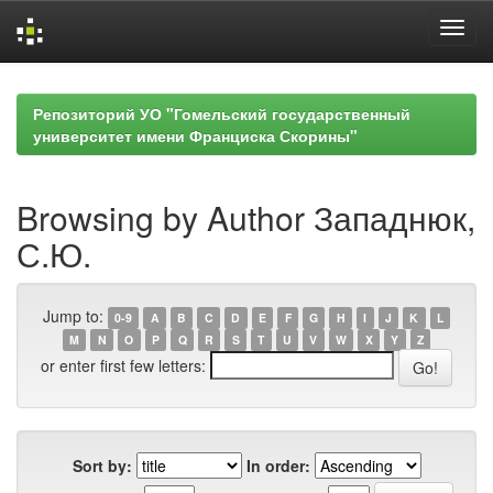
Skip
navigation
Репозиторий УО "Гомельский государственный
университет имени Франциска Скорины"
Browsing by Author Западнюк,
С.Ю.
Jump to:
0-9
A
B
C
D
E
F
G
H
I
J
K
L
M
N
O
P
Q
R
S
T
U
V
W
X
Y
Z
or enter first few letters:
Sort by:
In order: