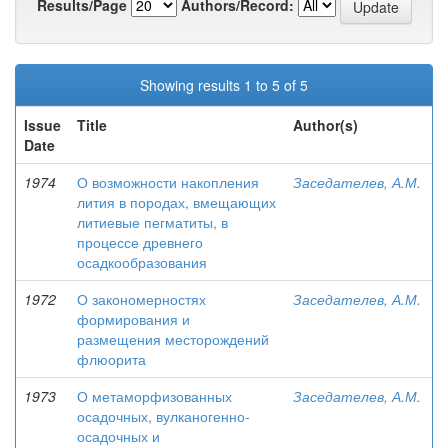
Results/Page
Authors/Record:
Showing results 1 to 5 of 5
Issue
Title
Author(s)
Date
1974
О возможности накопления
Заседателев, А.М.
лития в породах, вмещающих
литиевые пегматиты, в
процессе древнего
осадкообразования
1972
О закономерностях
Заседателев, А.М.
формирования и
размещения месторождений
флюорита
1973
О метаморфизованных
Заседателев, А.М.
осадочных, вулканогенно-
осадочных и