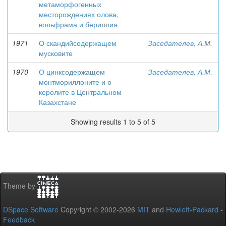
метаморфогенных
месторождениях олова,
вольфрама и бериллия
1971
О скандийсодержащем
Заседателев, А.М.
мусковите
1970
О цинксодержащем
Заседателев, А.М.
монтмориллоните и о
керолите в Центральном
Казахстане
Showing results 1 to 5 of 5
Theme by
DSpace Software
Copyright © 2002-2026
MIT
and
Hewlett-Packard
-
Feedback