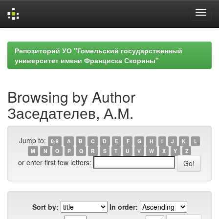
Skip
navigation
Репозиторий УО "Гомельский государственный
университет имени Франциска Скорины"
Browsing by Author
Заседателев, А.М.
Jump to:
0-9
A
B
C
D
E
F
G
H
I
J
K
L
M
N
O
P
Q
R
S
T
U
V
W
X
Y
Z
or enter first few letters:
Sort by:
In order: