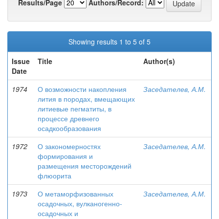
Results/Page
Authors/Record:
Showing results 1 to 5 of 5
Issue
Title
Author(s)
Date
1974
О возможности накопления
Заседателев, А.М.
лития в породах, вмещающих
литиевые пегматиты, в
процессе древнего
осадкообразования
1972
О закономерностях
Заседателев, А.М.
формирования и
размещения месторождений
флюорита
1973
О метаморфизованных
Заседателев, А.М.
осадочных, вулканогенно-
осадочных и