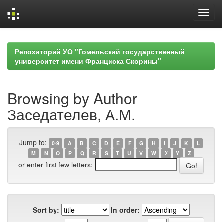
Skip
navigation
Репозиторий УО "Гомельский государственный
университет имени Франциска Скорины"
Browsing by Author
Заседателев, А.М.
Jump to:
0-9
A
B
C
D
E
F
G
H
I
J
K
L
M
N
O
P
Q
R
S
T
U
V
W
X
Y
Z
or enter first few letters:
Sort by:
In order: