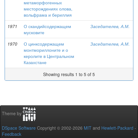
метаморфогенных
месторождениях олова,
вольфрама и бериллия
1971
О скандийсодержащем
Заседателев, А.М.
мусковите
1970
О цинксодержащем
Заседателев, А.М.
монтмориллоните и о
керолите в Центральном
Казахстане
Showing results 1 to 5 of 5
Theme by
DSpace Software
Copyright © 2002-2026
MIT
and
Hewlett-Packard
-
Feedback