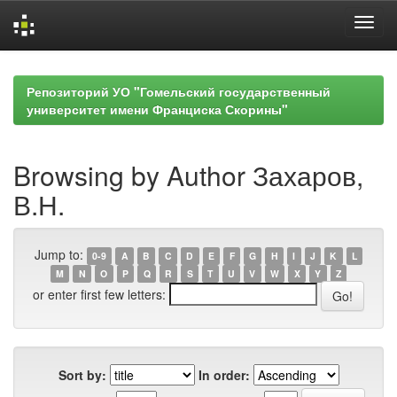
Skip
navigation
Репозиторий УО "Гомельский государственный
университет имени Франциска Скорины"
Browsing by Author Захаров,
В.Н.
Jump to:
0-9
A
B
C
D
E
F
G
H
I
J
K
L
M
N
O
P
Q
R
S
T
U
V
W
X
Y
Z
or enter first few letters:
Sort by:
In order: