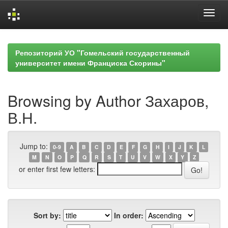
Skip
navigation
Репозиторий УО "Гомельский государственный
университет имени Франциска Скорины"
Browsing by Author Захаров,
В.Н.
Jump to:
0-9
A
B
C
D
E
F
G
H
I
J
K
L
M
N
O
P
Q
R
S
T
U
V
W
X
Y
Z
or enter first few letters:
Sort by:
In order: