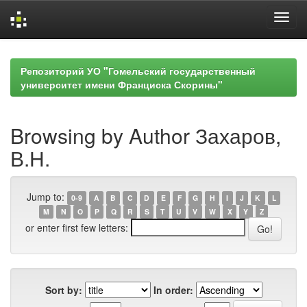
Skip
navigation
Репозиторий УО "Гомельский государственный
университет имени Франциска Скорины"
Browsing by Author Захаров,
В.Н.
Jump to:
0-9
A
B
C
D
E
F
G
H
I
J
K
L
M
N
O
P
Q
R
S
T
U
V
W
X
Y
Z
or enter first few letters:
Sort by:
In order: