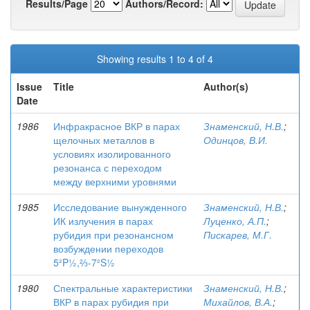
Results/Page
Authors/Record:
Showing results 1 to 4 of 4
Issue
Title
Author(s)
Date
1986
Инфракрасное ВКР в парах
Знаменский, Н.В.
;
щелочных металлов в
Одинцов, В.И.
условиях изолированного
резонанса с переходом
между верхними уровнями
1985
Исследование вынужденного
Знаменский, Н.В.
;
ИК излучения в парах
Луценко, А.П.
;
рубидия при резонансном
Пискарев, М.Г.
возбуждении переходов
5²P½,⅔-7²S½
1980
Спектральные характеристики
Знаменский, Н.В.
;
ВКР в парах рубидия при
Михайлов, В.А.
;