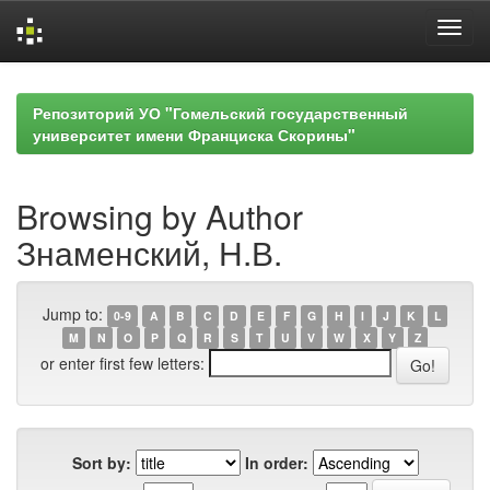
Skip
navigation
Репозиторий УО "Гомельский государственный
университет имени Франциска Скорины"
Browsing by Author
Знаменский, Н.В.
Jump to:
0-9
A
B
C
D
E
F
G
H
I
J
K
L
M
N
O
P
Q
R
S
T
U
V
W
X
Y
Z
or enter first few letters:
Sort by:
In order: