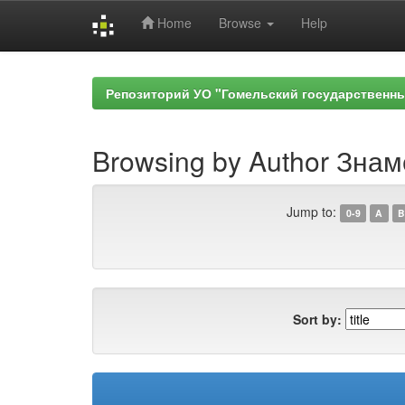
Home
Browse
Help
Skip
navigation
Репозиторий УО "Гомельский государственн
Browsing by Author Знам
Jump to:
0-9
A
B
Sort by: