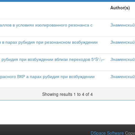
Author(s)
ллов в условиях изолированного резонанса с
Знаменский,
 в парах рубидия при резонансном возбуждении
Знаменский,
 рубидия при возбуждении вблизи переходов 5²S¹/₂–
Знаменский,
расного ВКР а парах рубидия при возбуждении
Знаменский,
Showing results 1 to 4 of 4
DSpace Software
Copy