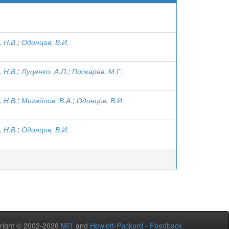
 Н.В.
;
Одинцов, В.И.
 Н.В.
;
Луценко, А.П.
;
Пискарев, М.Г.
 Н.В.
;
Михайлов, В.А.
;
Одинцов, В.И.
 Н.В.
;
Одинцов, В.И.
right © 2002-2026
MIT
and
Hewlett-Packard
-
Feedback