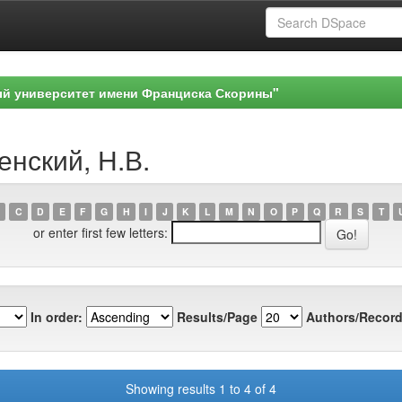
ый университет имени Франциска Скорины"
енский, Н.В.
C
D
E
F
G
H
I
J
K
L
M
N
O
P
Q
R
S
T
or enter first few letters:
In order:
Results/Page
Authors/Record
Showing results 1 to 4 of 4