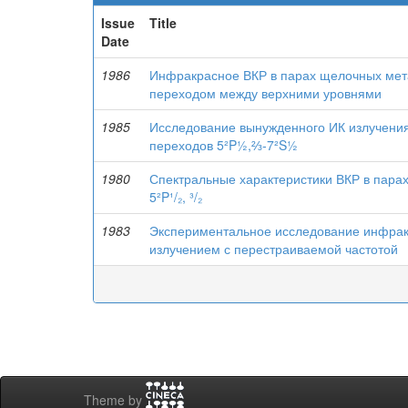
Issue
Title
Date
1986
Инфракрасное ВКР в парах щелочных мета
переходом между верхними уровнями
1985
Исследование вынужденного ИК излучения
переходов 5²P½,⅔-7²S½
1980
Спектральные характеристики ВКР в парах
5²P¹/₂, ³/₂
1983
Экспериментальное исследование инфрак
излучением с перестраиваемой частотой
Theme by