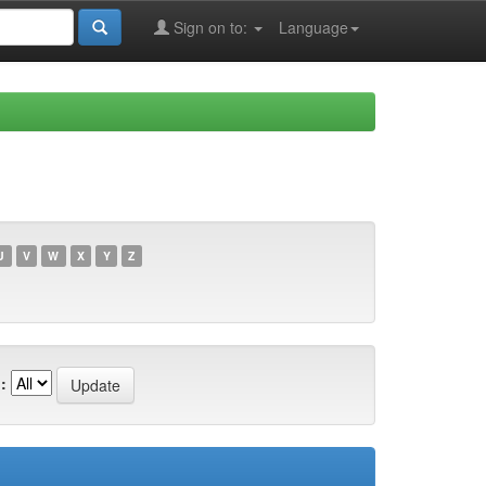
Sign on to:
Language
U
V
W
X
Y
Z
: