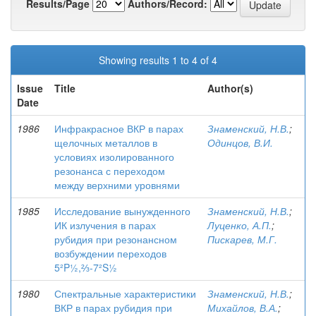
Results/Page
Authors/Record:
Showing results 1 to 4 of 4
Issue
Title
Author(s)
Date
1986
Инфракрасное ВКР в парах
Знаменский, Н.В.
;
щелочных металлов в
Одинцов, В.И.
условиях изолированного
резонанса с переходом
между верхними уровнями
1985
Исследование вынужденного
Знаменский, Н.В.
;
ИК излучения в парах
Луценко, А.П.
;
рубидия при резонансном
Пискарев, М.Г.
возбуждении переходов
5²P½,⅔-7²S½
1980
Спектральные характеристики
Знаменский, Н.В.
;
ВКР в парах рубидия при
Михайлов, В.А.
;