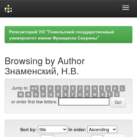
Skip
navigation
Репозиторий УО "Гомельский государственный
университет имени Франциска Скорины"
Browsing by Author
Знаменский, Н.В.
Jump to:
0-9
A
B
C
D
E
F
G
H
I
J
K
L
M
N
O
P
Q
R
S
T
U
V
W
X
Y
Z
or enter first few letters:
Sort by:
In order: