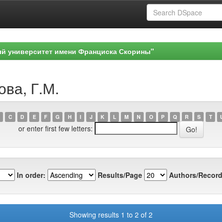
ый университет имени Франциска Скорины"
ова, Г.М.
C
D
E
F
G
H
I
J
K
L
M
N
O
P
Q
R
S
T
or enter first few letters:
In order:
Results/Page
Authors/Record
Showing results 1 to 2 of 2