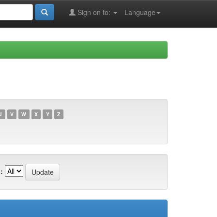
Sign on to:
Language
U
V
W
X
Y
Z
: