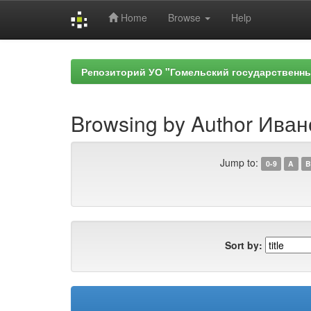
Home
Browse
Help
Skip
navigation
Репозиторий УО "Гомельский государственн
Browsing by Author Иван
Jump to:
0-9
A
B
Sort by: