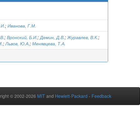
.И.
;
Иванова, Г.М.
.В.
;
Вронский, Б.И.
;
Демин, Д.В.
;
Журавлев, В.К.
;
М.
;
Львов, Ю.А.
;
Менявцева, Т.А.
right © 2002-2026
MIT
and
Hewlett-Packard
-
Feedback