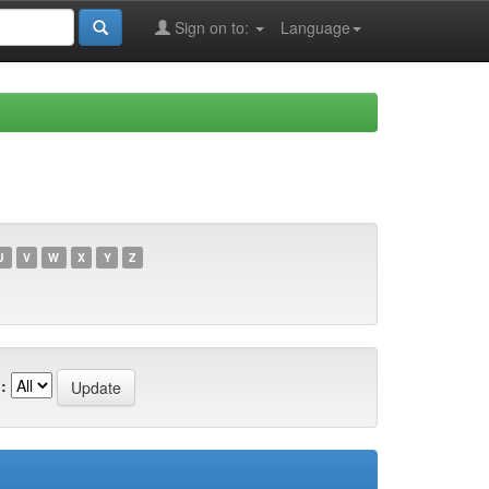
Sign on to:
Language
U
V
W
X
Y
Z
: