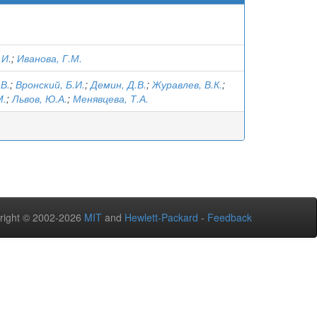
.И.
;
Иванова, Г.М.
.В.
;
Вронский, Б.И.
;
Демин, Д.В.
;
Журавлев, В.К.
;
М.
;
Львов, Ю.А.
;
Менявцева, Т.А.
right © 2002-2026
MIT
and
Hewlett-Packard
-
Feedback