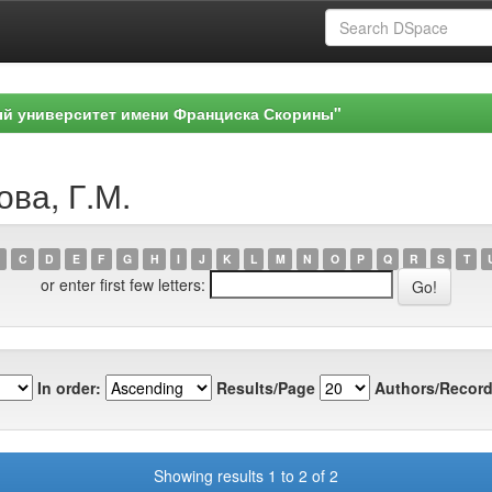
ый университет имени Франциска Скорины"
ова, Г.М.
C
D
E
F
G
H
I
J
K
L
M
N
O
P
Q
R
S
T
or enter first few letters:
In order:
Results/Page
Authors/Record
Showing results 1 to 2 of 2