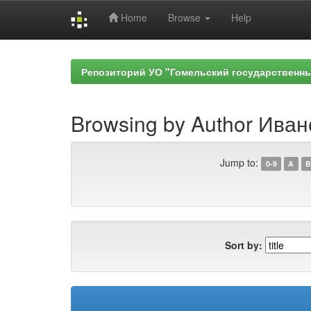
Home
Browse
Help
Skip
navigation
Репозиторий УО "Гомельский государственн
Browsing by Author Иван
Jump to:
0-9
A
B
Sort by: