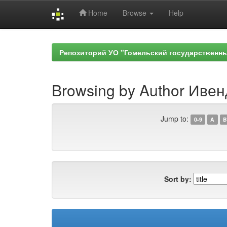
Home
Browse
Help
Skip
navigation
Репозиторий УО "Гомельский государственн
Browsing by Author Ивен
Jump to:
0-9
A
B
Sort by: