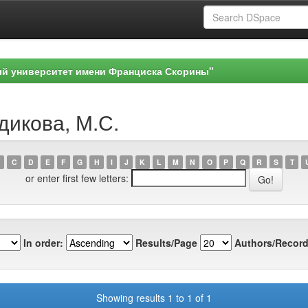
ый университет имени Франциска Скорины"
дикова, М.С.
C
D
E
F
G
H
I
J
K
L
M
N
O
P
Q
R
S
T
or enter first few letters:
In order:
Results/Page
Authors/Record
Showing results 1 to 1 of 1