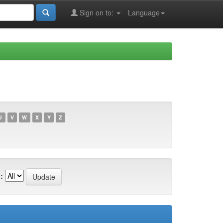
Sign on to:
Language
U
V
W
X
Y
Z
: