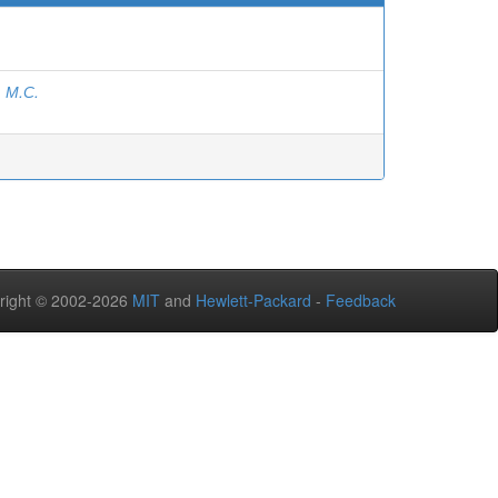
 М.С.
right © 2002-2026
MIT
and
Hewlett-Packard
-
Feedback