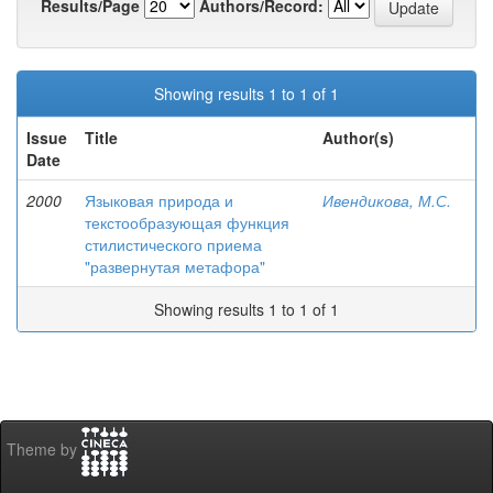
Results/Page
Authors/Record:
Showing results 1 to 1 of 1
Issue
Title
Author(s)
Date
2000
Языковая природа и
Ивендикова, М.С.
текстообразующая функция
стилистического приема
"развернутая метафора"
Showing results 1 to 1 of 1
Theme by