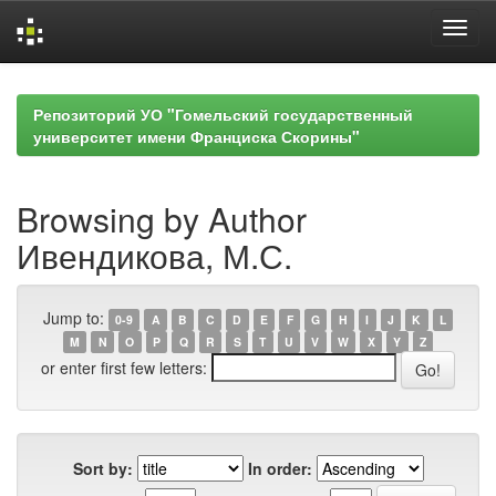
Skip
navigation
Репозиторий УО "Гомельский государственный
университет имени Франциска Скорины"
Browsing by Author
Ивендикова, М.С.
Jump to:
0-9
A
B
C
D
E
F
G
H
I
J
K
L
M
N
O
P
Q
R
S
T
U
V
W
X
Y
Z
or enter first few letters:
Sort by:
In order: