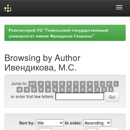
Skip
navigation
Репозиторий УО "Гомельский государственный
университет имени Франциска Скорины"
Browsing by Author
Ивендикова, М.С.
Jump to:
0-9
A
B
C
D
E
F
G
H
I
J
K
L
M
N
O
P
Q
R
S
T
U
V
W
X
Y
Z
or enter first few letters:
Sort by:
In order: