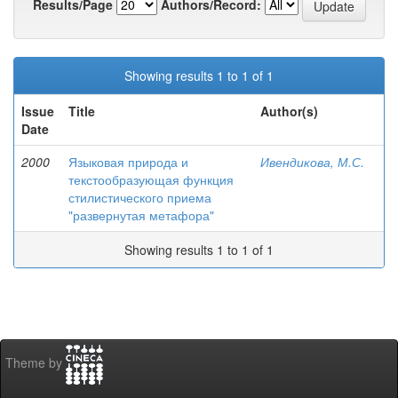
Results/Page
Authors/Record:
Showing results 1 to 1 of 1
Issue
Title
Author(s)
Date
2000
Языковая природа и
Ивендикова, М.С.
текстообразующая функция
стилистического приема
"развернутая метафора"
Showing results 1 to 1 of 1
Theme by