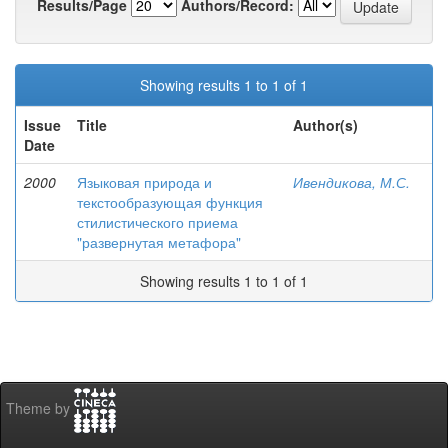
Results/Page
Authors/Record:
Showing results 1 to 1 of 1
Issue
Title
Author(s)
Date
2000
Языковая природа и
Ивендикова, М.С.
текстообразующая функция
стилистического приема
"развернутая метафора"
Showing results 1 to 1 of 1
Theme by