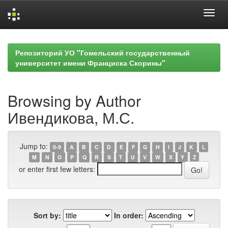
Skip
navigation
Репозиторий УО "Гомельский государственный
университет имени Франциска Скорины"
Browsing by Author
Ивендикова, М.С.
Jump to:
0-9
A
B
C
D
E
F
G
H
I
J
K
L
M
N
O
P
Q
R
S
T
U
V
W
X
Y
Z
or enter first few letters:
Sort by:
In order: