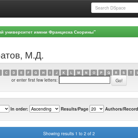
ый университет имени Франциска Скорины"
атов, М.Д.
C
D
E
F
G
H
I
J
K
L
M
N
O
P
Q
R
S
T
or enter first few letters:
In order:
Results/Page
Authors/Record
Showing results 1 to 2 of 2