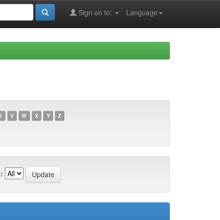
Sign on to:
Language
U
V
W
X
Y
Z
: