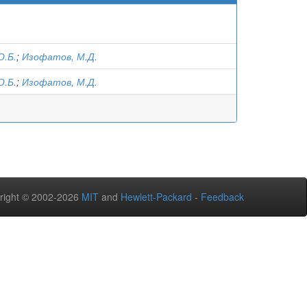
О.Б.
;
Изофатов, М.Д.
О.Б.
;
Изофатов, М.Д.
right © 2002-2026
MIT
and
Hewlett-Packard
-
Feedback