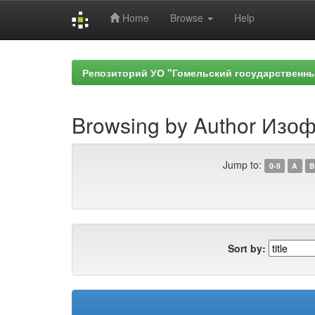
Home
Browse
Help
Skip
navigation
Репозиторий УО "Гомельский государственн
Browsing by Author Изоф
Jump to:
0-9
A
B
Sort by: