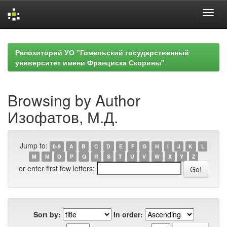
Skip
navigation
Репозиторий УО "Гомельский государственный
университет имени Франциска Скорины"
Browsing by Author
Изофатов, М.Д.
Jump to:
0-9
A
B
C
D
E
F
G
H
I
J
K
L
M
N
O
P
Q
R
S
T
U
V
W
X
Y
Z
or enter first few letters:
Sort by:
In order: