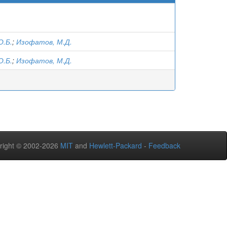
О.Б.
;
Изофатов, М.Д.
О.Б.
;
Изофатов, М.Д.
right © 2002-2026
MIT
and
Hewlett-Packard
-
Feedback