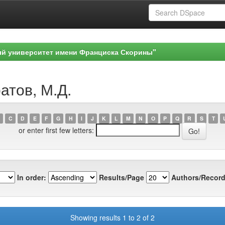
ый университет имени Франциска Скорины"
атов, М.Д.
C
D
E
F
G
H
I
J
K
L
M
N
O
P
Q
R
S
T
or enter first few letters:
In order:
Results/Page
Authors/Record
Showing results 1 to 2 of 2