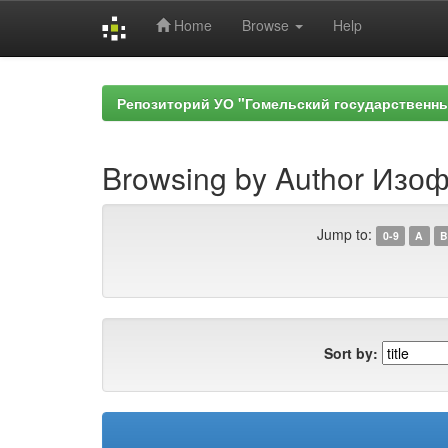
Home
Browse
Help
Skip
navigation
Репозиторий УО "Гомельский государственн
Browsing by Author Изоф
Jump to:
0-9
A
B
Sort by: