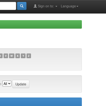
Sign on to:
Language
U
V
W
X
Y
Z
: