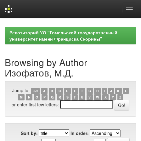
Skip
navigation
Репозиторий УО "Гомельский государственный
университет имени Франциска Скорины"
Browsing by Author
Изофатов, М.Д.
Jump to:
0-9
A
B
C
D
E
F
G
H
I
J
K
L
M
N
O
P
Q
R
S
T
U
V
W
X
Y
Z
or enter first few letters:
Sort by:
In order: