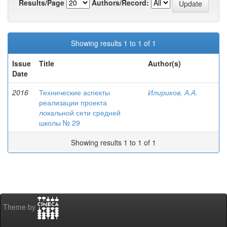
Results/Page
Authors/Record:
Showing results 1 to 1 of 1
Issue
Title
Author(s)
Date
2016
Технические аспекты
Илириков, А.А.
реализации проекта
локальной сети средней
школы № 29
Showing results 1 to 1 of 1
Theme by