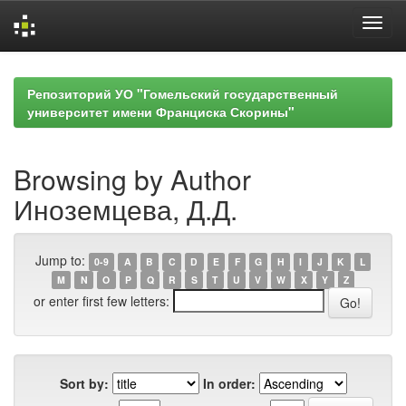
Skip
navigation
Репозиторий УО "Гомельский государственный
университет имени Франциска Скорины"
Browsing by Author
Иноземцева, Д.Д.
Jump to:
0-9
A
B
C
D
E
F
G
H
I
J
K
L
M
N
O
P
Q
R
S
T
U
V
W
X
Y
Z
or enter first few letters:
Sort by:
In order: