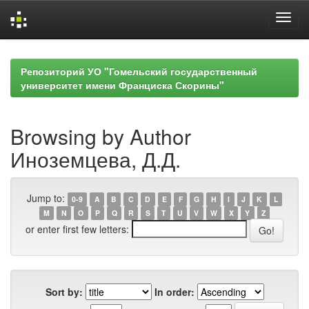
Skip
navigation
Репозиторий УО "Гомельский государственный
университет имени Франциска Скорины"
Browsing by Author
Иноземцева, Д.Д.
Jump to:
0-9
A
B
C
D
E
F
G
H
I
J
K
L
M
N
O
P
Q
R
S
T
U
V
W
X
Y
Z
or enter first few letters:
Sort by:
In order: