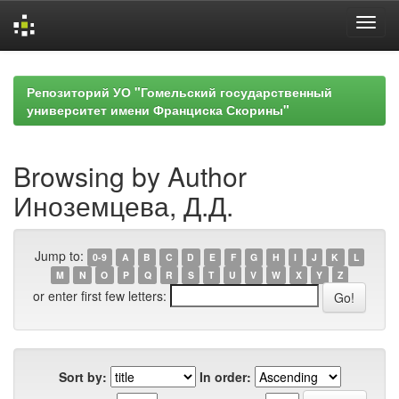
Skip
navigation
Репозиторий УО "Гомельский государственный
университет имени Франциска Скорины"
Browsing by Author
Иноземцева, Д.Д.
Jump to:
0-9
A
B
C
D
E
F
G
H
I
J
K
L
M
N
O
P
Q
R
S
T
U
V
W
X
Y
Z
or enter first few letters:
Sort by:
In order: