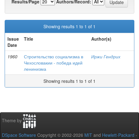
Results/Page
Authors/Record:
Showing results 1 to 1 of 1
Issue
Title
Author(s)
Date
1960
Строительство социализма в
Иржи Гендрих
Чехословакии - победа идей
ленинизма
Showing results 1 to 1 of 1
Theme by
DSpace Software
Copyright © 2002-2026
MIT
and
Hewlett-Packard
-