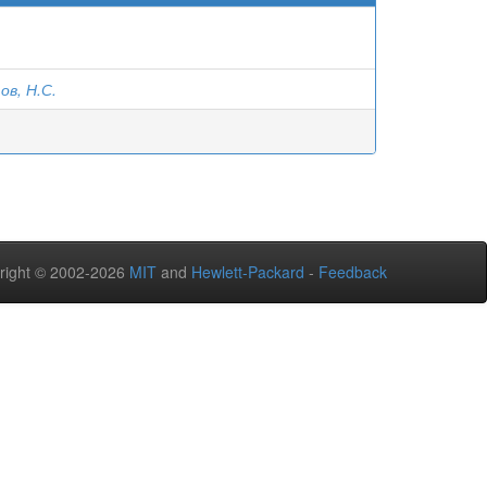
в, Н.С.
right © 2002-2026
MIT
and
Hewlett-Packard
-
Feedback