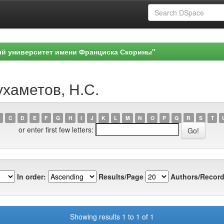
ый университет имени Франциска Скорины"
ухаметов, Н.С.
C
D
E
F
G
H
I
J
K
L
M
N
O
P
Q
R
S
T
or enter first few letters:
In order:
Results/Page
Authors/Record
Showing results 1 to 1 of 1