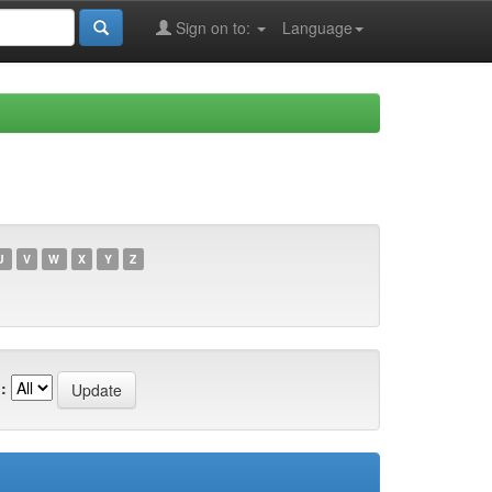
Sign on to:
Language
U
V
W
X
Y
Z
: