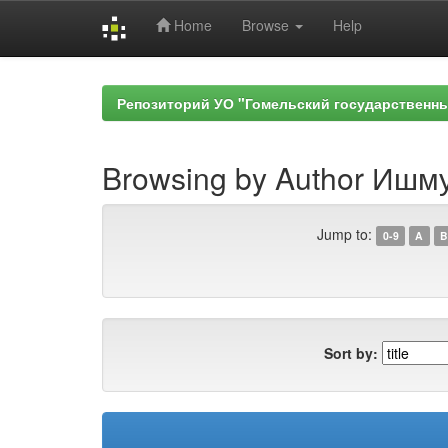
Home
Browse
Help
Skip
navigation
Репозиторий УО "Гомельский государственн
Browsing by Author Ишм
Jump to:
0-9
A
B
Sort by: