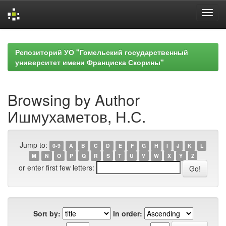
Skip
navigation
Репозиторий УО "Гомельский государственный
университет имени Франциска Скорины"
Browsing by Author
Ишмухаметов, Н.С.
Jump to:
0-9
A
B
C
D
E
F
G
H
I
J
K
L
M
N
O
P
Q
R
S
T
U
V
W
X
Y
Z
or enter first few letters:
Sort by:
In order: