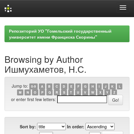
Skip
navigation
Репозиторий УО "Гомельский государственный
университет имени Франциска Скорины"
Browsing by Author
Ишмухаметов, Н.С.
Jump to:
0-9
A
B
C
D
E
F
G
H
I
J
K
L
M
N
O
P
Q
R
S
T
U
V
W
X
Y
Z
or enter first few letters:
Sort by:
In order: