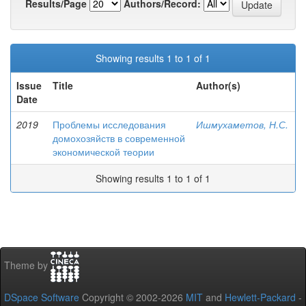
Results/Page
Authors/Record:
Showing results 1 to 1 of 1
Issue
Title
Author(s)
Date
2019
Проблемы исследования
Ишмухаметов, Н.С.
домохозяйств в современной
экономической теории
Showing results 1 to 1 of 1
Theme by
DSpace Software
Copyright © 2002-2026
MIT
and
Hewlett-Packard
-