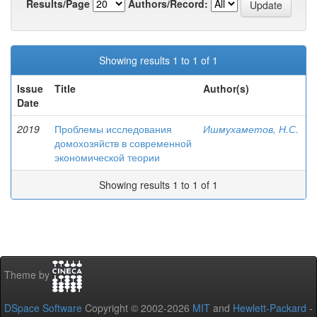
Results/Page
Authors/Record:
Showing results 1 to 1 of 1
Issue
Title
Author(s)
Date
2019
Проблемы исследования
Ишмухаметов, Н.С.
домохозяйств в современной
экономической теории
Showing results 1 to 1 of 1
Theme by
DSpace Software
Copyright © 2002-2026
MIT
and
Hewlett-Packard
-