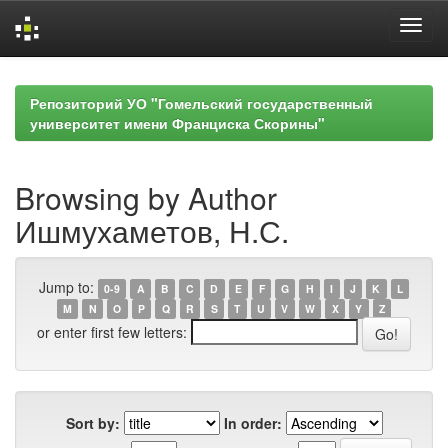
Skip
navigation
Репозиторий УО "Гомельский государственный
университет имени Франциска Скорины"
Browsing by Author
Ишмухаметов, Н.С.
Jump to:
0-9
A
B
C
D
E
F
G
H
I
J
K
L
M
N
O
P
Q
R
S
T
U
V
W
X
Y
Z
or enter first few letters:
Sort by:
In order: