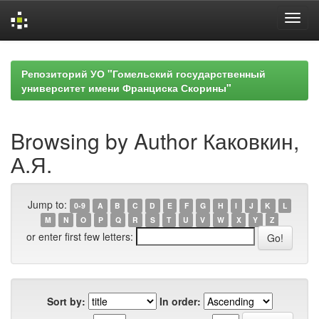
Skip
navigation
Репозиторий УО "Гомельский государственный
университет имени Франциска Скорины"
Browsing by Author Каковкин,
А.Я.
Jump to:
0-9
A
B
C
D
E
F
G
H
I
J
K
L
M
N
O
P
Q
R
S
T
U
V
W
X
Y
Z
or enter first few letters:
Sort by:
In order: