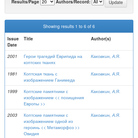
Results/Page
Authors/Record:
Showing results 1 to 6 of 6
Issue
Title
Author(s)
Date
2001
Герои трагедий Еврипида на
Каковкин, А.Я.
коптских тканях
1981
Коптская ткань с
Каковкин, А.Я.
изображением Ганимеда
1999
Коптские памятники с
Каковкин, А.Я.
изображением << похищения
Европы >>
2003
Коптские памятники с
Каковкин, А.Я.
изображением одной из
героинь << Метаморфоз >>
Овидия