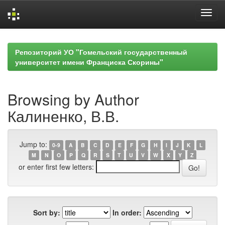
Skip
navigation
Репозиторий УО "Гомельский государственный
университет имени Франциска Скорины"
Browsing by Author
Калиненко, В.В.
Jump to:
0-9
A
B
C
D
E
F
G
H
I
J
K
L
M
N
O
P
Q
R
S
T
U
V
W
X
Y
Z
or enter first few letters:
Sort by:
In order: