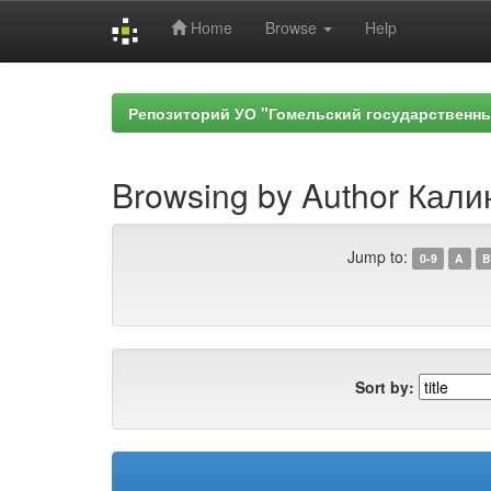
Home
Browse
Help
Skip
navigation
Репозиторий УО "Гомельский государственн
Browsing by Author Кали
Jump to:
0-9
A
B
Sort by: