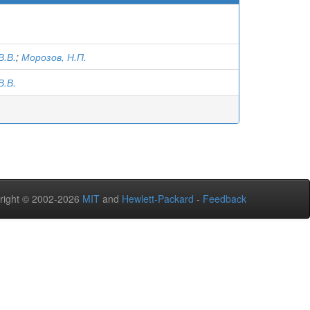
В.В.
;
Морозов, Н.П.
В.В.
right © 2002-2026
MIT
and
Hewlett-Packard
-
Feedback