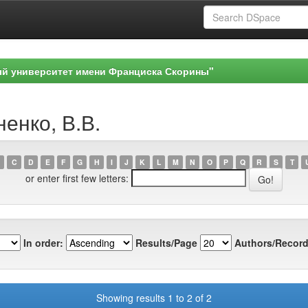
ый университет имени Франциска Скорины"
ненко, В.В.
C
D
E
F
G
H
I
J
K
L
M
N
O
P
Q
R
S
T
or enter first few letters:
In order:
Results/Page
Authors/Record
Showing results 1 to 2 of 2