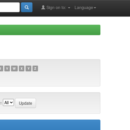
Sign on to:
Language
U
V
W
X
Y
Z
: