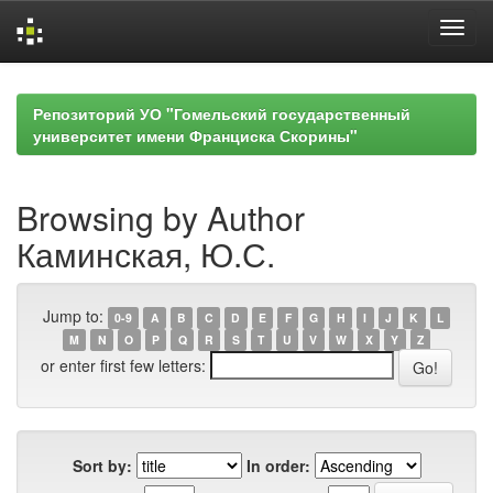
Skip
navigation
Репозиторий УО "Гомельский государственный
университет имени Франциска Скорины"
Browsing by Author
Каминская, Ю.С.
Jump to:
0-9
A
B
C
D
E
F
G
H
I
J
K
L
M
N
O
P
Q
R
S
T
U
V
W
X
Y
Z
or enter first few letters:
Sort by:
In order: