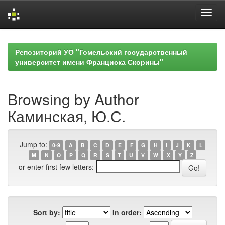
Skip
navigation
Репозиторий УО "Гомельский государственный
университет имени Франциска Скорины"
Browsing by Author
Каминская, Ю.С.
Jump to:
0-9
A
B
C
D
E
F
G
H
I
J
K
L
M
N
O
P
Q
R
S
T
U
V
W
X
Y
Z
or enter first few letters:
Sort by:
In order: