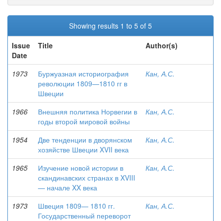
Showing results 1 to 5 of 5
Issue
Title
Author(s)
Date
1973
Буржуазная историография
Кан, А.С.
революции 1809—1810 гг в
Швеции
1966
Внешняя политика Норвегии в
Кан, А.С.
годы второй мировой войны
1954
Две тенденции в дворянском
Кан, А.С.
хозяйстве Швеции XVII века
1965
Изучение новой истории в
Кан, А.С.
скандинавских странах в XVIII
— начале XX века
1973
Швеция 1809— 1810 гг.
Кан, А.С.
Государственный переворот