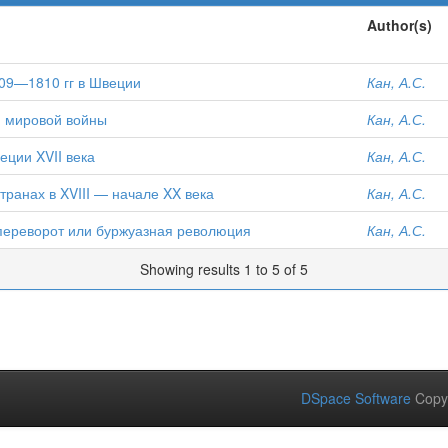
Author(s)
09—1810 гг в Швеции
Кан, А.С.
й мировой войны
Кан, А.С.
еции XVII века
Кан, А.С.
транах в XVIII — начале XX века
Кан, А.С.
переворот или буржуазная революция
Кан, А.С.
Showing results 1 to 5 of 5
DSpace Software
Copy