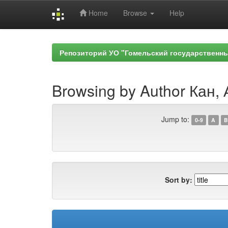
Home
Browse
Help
Skip
navigation
Репозиторий УО "Гомельский государственн
Browsing by Author Кан, 
Jump to:
0-9
A
B
Sort by: