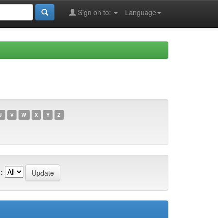
Sign on to:
Language
U
V
W
X
Y
Z
: