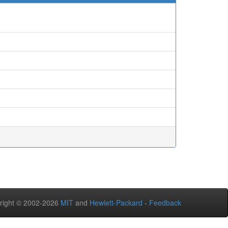
right © 2002-2026
MIT
and
Hewlett-Packard
-
Feedback