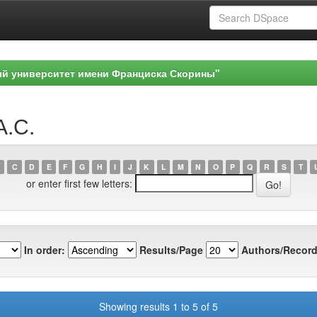
ый университет имени Франциска Скорины"
А.С.
C
D
E
F
G
H
I
J
K
L
M
N
O
P
Q
R
S
T
or enter first few letters:
In order:
Results/Page
Authors/Record
Showing results 1 to 5 of 5