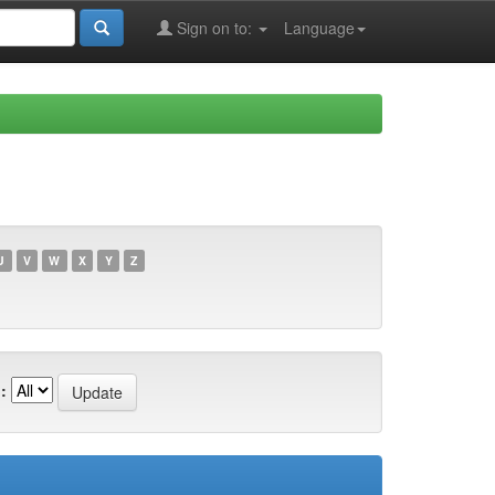
Sign on to:
Language
U
V
W
X
Y
Z
: