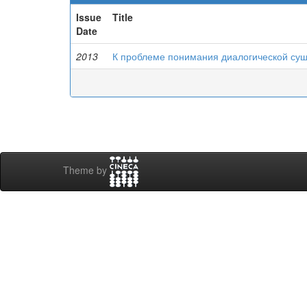
Issue
Title
Date
2013
К проблеме понимания диалогической сущ
Theme by