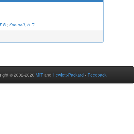
Т.В.
;
Капшай, Н.П..
right © 2002-2026
MIT
and
Hewlett-Packard
-
Feedback