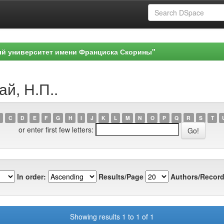
ый университет имени Франциска Скорины"
ай, Н.П..
C
D
E
F
G
H
I
J
K
L
M
N
O
P
Q
R
S
T
or enter first few letters:
In order:
Results/Page
Authors/Record
Showing results 1 to 1 of 1