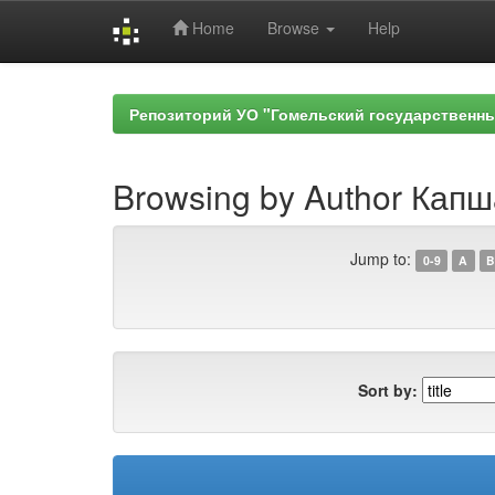
Home
Browse
Help
Skip
navigation
Репозиторий УО "Гомельский государственн
Browsing by Author Капш
Jump to:
0-9
A
B
Sort by: