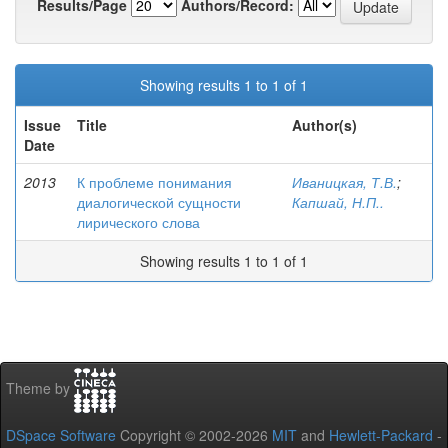
Results/Page
Authors/Record:
Showing results 1 to 1 of 1
Issue
Title
Author(s)
Date
2013
К проблеме понимания
Иваницкая, Т.В.
;
диалогической сущности
Капшай, Н.П..
лирического слова
Showing results 1 to 1 of 1
Theme by
DSpace Software
Copyright © 2002-2026
MIT
and
Hewlett-Packard
-