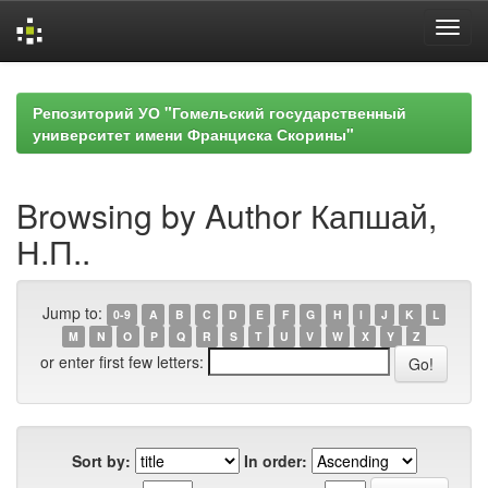
Skip
navigation
Репозиторий УО "Гомельский государственный
университет имени Франциска Скорины"
Browsing by Author Капшай,
Н.П..
Jump to:
0-9
A
B
C
D
E
F
G
H
I
J
K
L
M
N
O
P
Q
R
S
T
U
V
W
X
Y
Z
or enter first few letters:
Sort by:
In order: