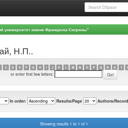
ый университет имени Франциска Скорины"
ай, Н.П..
C
D
E
F
G
H
I
J
K
L
M
N
O
P
Q
R
S
T
or enter first few letters:
In order:
Results/Page
Authors/Record
Showing results 1 to 1 of 1