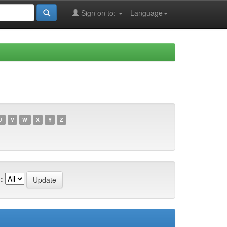
Sign on to:
Language
U
V
W
X
Y
Z
: