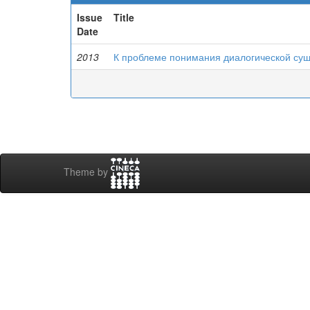
Issue
Title
Date
2013
К проблеме понимания диалогической сущ
Theme by