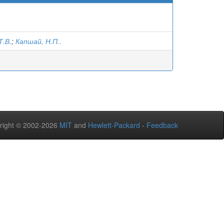
Т.В.
;
Капшай, Н.П..
right © 2002-2026
MIT
and
Hewlett-Packard
-
Feedback