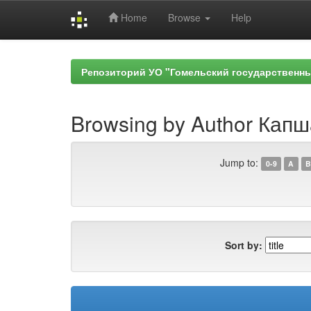
Home
Browse
Help
Skip
navigation
Репозиторий УО "Гомельский государственн
Browsing by Author Капш
Jump to:
0-9
A
B
Sort by: